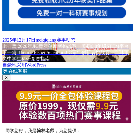
发
作
分
2025年12月17日
meiqiqiang
赛事动态
布
上
者
类
上一篇
2026年JIC青年创新者挑战赛：美初6-8年级STEM平台
文
于
篇
下
下一篇
Thermo Fisher Scientific JIC青年创新者挑战赛：全球顶
章
文
篇
尖中学生科研竞赛指南
章：
文
自豪地采用WordPress
导
章：
💬
在线客服
航
✕
同学您好，我是
翰林老师
，为您提供：