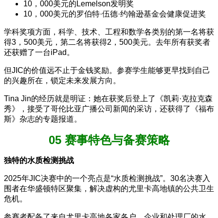
10，000美元的Lemelson发明奖
10，000美元的罗伯特·伍德·约翰逊基金会健康促进奖
学科奖项方面，科学、技术、工程和数学各类别的第一名将获
得3，500美元，第二名将获得2，500美元。去年所有获奖者
还获赠了一台iPad。
但JIC的价值远不止于金钱奖励。参赛学生能够更早找到自己
的兴趣所在，锁定未来发展方向。
Tina Jin的经历就是明证：她在获奖后登上了《凯莉·克拉克森
秀》，接受了哥伦比亚广播公司新闻的采访，还获得了《福布
斯》杂志的专题报道。
05 赛事特色与备赛策略
独特的水质检测挑战
2025年JIC决赛中的一个亮点是“水质检测挑战”。30名决赛入
围者在华盛顿特区聚集，解决虚构的尤里卡高地镇的公共卫生
危机。
参赛者配备了来自尤里卡高地各家各户、企业和处理厂的水