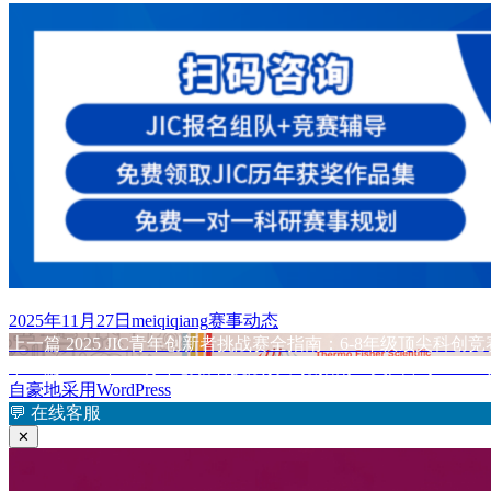
发
作
分
2025年11月27日
meiqiqiang
赛事动态
布
上
者
类
上一篇
2025 JIC青年创新者挑战赛全指南：6-8年级顶尖科创竞
文
于
篇
下
下一篇
2025年JIC青年创新者挑战赛申报指南：美国中学STE
章
文
篇
自豪地采用WordPress
章：
文
💬
在线客服
导
章：
✕
航