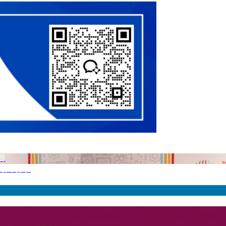
赛
M巅峰赛事