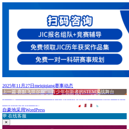
发
作
分
2025年11月27日
meiqiqiang
赛事动态
布
上
者
类
上一篇
赛默飞世尔JIC：青少年创新者的STEM实战舞台
文
于
篇
下
下一篇
Thermo Fisher JIC青年创新者挑战赛2025全指南：初中
章
文
篇
生的科学奥林匹克
章：
文
自豪地采用WordPress
导
章：
💬
在线客服
航
✕