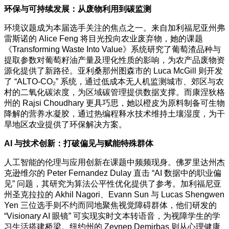
环保与可持续发展：从废物利用到碳监测
环境议题成为本届选手关注的焦点之一。来自加利福尼亚州弗
雷斯诺的 Alice Feng 将目光投向农业废弃物，她的课题
《Transforming Waste Into Value》系统研究了葡萄渣品种与
提取参数对葡萄籽油产量及理化性质的影响，为农产品废物资
源化提供了新路径。亚利桑那州图森市的 Luca McGill 则开发
了 “ALTO-CO₂” 系统，通过低成本无人机监测城市、郊区与农
村的二氧化碳浓度，为区域碳管理提供数据支撑。而康涅狄格
州的 Rajsi Choudhary 更具巧思，她以橙皮为原料制备可生物
降解的营养水凝胶，通过热编程释水技术维持土壤湿度，为干
旱地区农业提供了环保解决方案。
AI 与技术创新：打破偏见与赋能特殊群体
人工智能的伦理与应用创新在课题中频频现身。佛罗里达州杰
克逊维尔的 Peter Fernandez Dulay 直击 “AI 数据中的职业偏
见” 问题，其研究为算法公平性优化提供了参考。加利福尼亚
州圣克拉拉的 Akhil Nagori、Evann Sun 与 Lucas Shengwen
Yen 三位选手则不约而同地聚焦视觉障碍群体，他们研发的
“Visionary AI 眼镜” 可实现实时文本转语音，为视障学生的学
习生活搭建桥梁。纽约州的 Zeynep Demirbas 则从心理健康