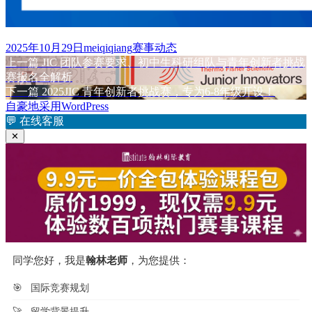
发
作
分
2025年10月29日
meiqiqiang
赛事动态
布
上
者
类
上一篇
JIC 团队参赛要求、初中生科研组队与青年创新者挑战
文
于
篇
赛报名全解析
章
文
下
下一篇
2025JIC 青年创新者挑战赛，专为6-8年级开设！
章：
篇
自豪地采用WordPress
导
文
💬
在线客服
航
章：
✕
同学您好，我是
翰林老师
，为您提供：
🎯
国际竞赛规划
🚀
留学背景提升