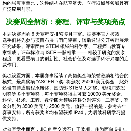
构的强度重量比，这种结构在航空航天、医疗器械等领域具有
广泛应用前景。
决赛周全解析：赛程、评审与奖项亮点
本届决赛周的 6 天赛程安排紧凑且丰富。据赛事官方披露，
选手们将先参与项目布展与闭门评审，随后通过公开答辩展示
研究成果。评审团由 STEM 领域的科学家、工程师与教育专
家组成，评审标准与 ISEF 一脉相承 —— 相较于研究的复杂
程度，更看重项目的创新性、社会价值及对选手科研兴趣的启
蒙作用。
奖项设置方面，本届赛事延续了高额奖金与荣誉激励相结合的
模式。最高奖项 “ASCEND 奖” 将颁发 25000 美元奖金，此外
还设有博通编程承诺奖、国防部 STEM 人才奖、勒梅尔森发
明奖等多个专项奖，每个专项奖得主可获 10000 美元奖金。
科学、技术、工程、数学四大领域还将分别评选一二等奖，奖
金分别为 3500 美元与 2500 美元。值得一提的是，参考去年
赛事安排，所有获奖者均有望获赠 iPad，为后续科研学习提
供支持。
对参赛学生而言，JIC 的意义远不止于奖项。作为面向 6-8 年