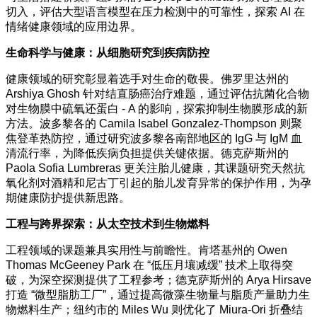
切入，评估大型语言模型在压力检测中的可靠性，探索 AI 在
情绪健康领域的应用边界。
生命科学与健康：从细胞研究到疾病防控
健康领域的研究彰显着选手对生命的敬畏。佛罗里达州的
Arshiya Ghosh 针对结直肠癌治疗难题，通过评估抗菌化合物
对生物膜中硫氧还蛋白 - A 的影响，探索抑制生物膜形成的新
方法。波多黎各的 Camila Isabel Gonzalez-Thompson 则聚
焦登革热防控，通过研究波多黎各南部地区的 IgG 与 IgM 血
清流行率，为降低疾病负担提供关键依据。德克萨斯州的
Paola Sofia Lumbreras 更关注胎儿健康，其课题研究天然抗
氧化剂对酒精和尼古丁引起的胎儿发育异常的保护作用，为孕
期健康防护提供新思路。
工程与跨界探索：从太空技术到生物燃料
工程领域的课题兼具实用性与前瞻性。肯塔基州的 Owen
Thomas McGeeney Park 在 “低压月壤减缓” 技术上取得突
破，为深空探测提供了工程参考；德克萨斯州的 Arya Hirsave
打造 “微型脂肪工厂”，通过提高微藻生物量与脂质产量助力生
物燃料生产；纽约市的 Miles Wu 则优化了 Miura-Ori 折叠结